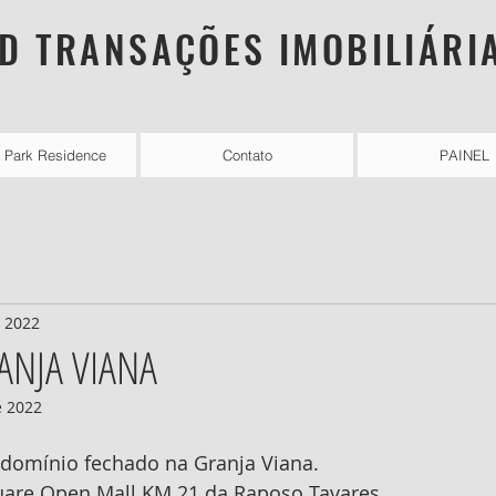
D TRANSAÇÕES IMOBILIÁRI
l Park Residence
Contato
PAINEL
e 2022
RANJA VIANA
e 2022
ndomínio fechado na Granja Viana.
are Open Mall KM 21 da Raposo Tavares.