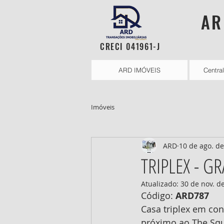
AR
CRECI 041961-J
ARD IMÓVEIS
Centra
Imóveis
ARD
10 de ago. d
TRIPLEX - G
Atualizado:
30 de nov. d
Código: 
ARD787
Casa triplex em co
próximo ao The Squ