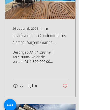
26 de abr. de 2024
∙
1
min
Casa à venda no Condomínio Los
Alamos - Vargem Grande
Paulista/SP Código:ARD1013
Descrição A/T: 1.298 m² |
A/C: 200m² Valor de
venda: R$ 1.300.000,00
Valor do condomínio: R$
405,00/mês Valor do IPTU
(2024): R$ 200/mês...
27
0