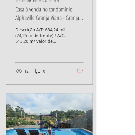
29 de abr. de 2024
∙
3
min
Casa à venda no condomínio
Alphaville Granja Viana - Granja
Viana - Cotia/SP Código:GAST1014
Descrição A/T: 634,24 m²
Ref.1167
(24,25 m de frente) / A/C:
513,20 m² Valor de
Venda: R$ 5.500.000,00
(cinco milhões e
quinhentos mil reais)...
12
0