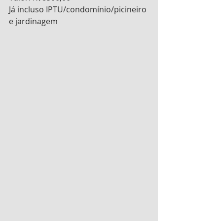
Já incluso IPTU/condomínio/picineiro 
e jardinagem